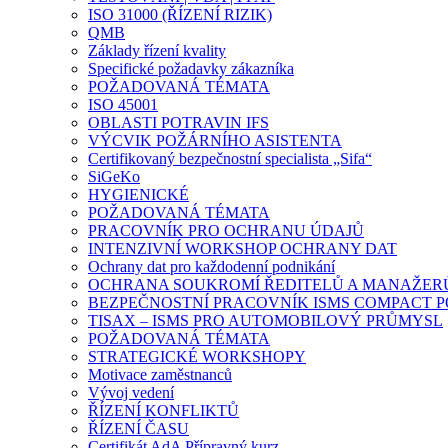
ISO 31000 (ŘÍZENÍ RIZIK)
QMB
Základy řízení kvality
Specifické požadavky zákazníka
POŽADOVANÁ TÉMATA
ISO 45001
OBLASTI POTRAVIN IFS
VÝCVIK POŽÁRNÍHO ASISTENTA
Certifikovaný bezpečnostní specialista „Sifa“
SiGeKo
HYGIENICKÉ
POŽADOVANÁ TÉMATA
PRACOVNÍK PRO OCHRANU ÚDAJŮ
INTENZIVNÍ WORKSHOP OCHRANY DAT
Ochrany dat pro každodenní podnikání
OCHRANA SOUKROMÍ ŘEDITELŮ A MANAŽER
BEZPEČNOSTNÍ PRACOVNÍK ISMS COMPACT POD
TISAX – ISMS PRO AUTOMOBILOVÝ PRŮMYSL
POŽADOVANÁ TÉMATA
STRATEGICKÉ WORKSHOPY
Motivace zaměstnanců
Vývoj vedení
ŘÍZENÍ KONFLIKTŮ
ŘÍZENÍ ČASU
Certifikát AdA Přípravný kurz