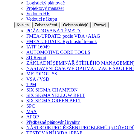
Logistický plánovač
Projektový manažer
Vedoucí HR
Vedoucí nákupu
Kvalita
Zabezpečení
Ochrana údajů
Rozvoj
POŽADOVANÁ TÉMATA
FMEA-UPDATE: podle VDA / AIAG
FMEA-UPDATE: Rychlostní trénink
IATF 16949
AUTOMOTIVE CORE TOOLS
8D Report
ZÁKLADNÍ SEMINÁŘ ŠTÍHLÉHO MANAGEMEN
NASTAVENÍ ČASOVÉ OPTIMALIZACE ŠKOLENÍ
METODOU 5S
VSA / VSD
TPM
SIX SIGMA CHAMPION
SIX SIGMA YELLOW BELT
SIX SIGMA GREEN BELT
SPC
MSA
APQP
Předběžné plánování kvality
NÁSTROJE PRO ŘEŠENÍ PROBLÉMŮ (5 DŮVODŮ
TESTOVÁNÍ | VDA | PPAP