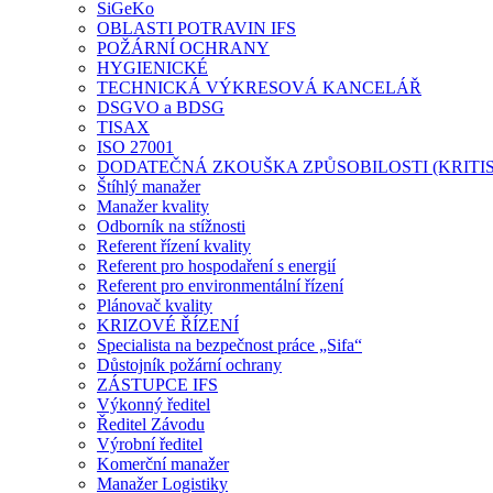
SiGeKo
OBLASTI POTRAVIN IFS
POŽÁRNÍ OCHRANY
HYGIENICKÉ
TECHNICKÁ VÝKRESOVÁ KANCELÁŘ
DSGVO a BDSG
TISAX
ISO 27001
DODATEČNÁ ZKOUŠKA ZPŮSOBILOSTI (KRITIS
Štíhlý manažer
Manažer kvality
Odborník na stížnosti
Referent řízení kvality
Referent pro hospodaření s energií
Referent pro environmentální řízení
Plánovač kvality
KRIZOVÉ ŘÍZENÍ
Specialista na bezpečnost práce „Sifa“
Důstojník požární ochrany
ZÁSTUPCE IFS
Výkonný ředitel
Ředitel Závodu
Výrobní ředitel
Komerční manažer
Manažer Logistiky