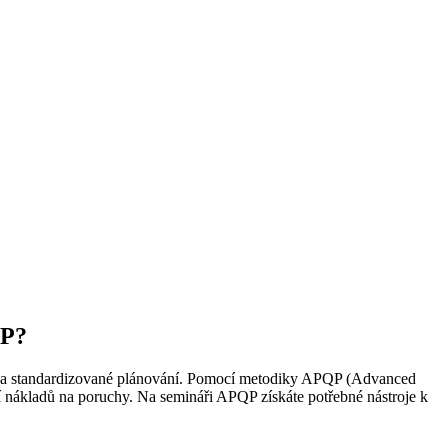
QP?
né a standardizované plánování. Pomocí metodiky APQP (Advanced
ní nákladů na poruchy. Na semináři APQP získáte potřebné nástroje k