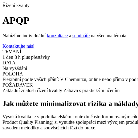
Řízení kvality
APQP
Nabízíme individuální
konzultace
a
semináře
na všechna témata
Kontaktujte nás!
TRVÁNÍ
1 den 8 h plus přestávky
DATA
Na vyžádání
POLOHA
Flexibilní podle vašich přání: V Chemnitzu, online nebo přímo v pod
POŽADAVEK
Základní znalosti řízení kvality Zábava s praktickým učením
Jak můžete minimalizovat rizika a náklad
Vysoká kvalita je v podnikatelském kontextu často formulovaným cí
Product Quality Planning) si vynutíte spolupráci mezi vývojem produk
zavedení metodiky a souvisejících fází do praxe.