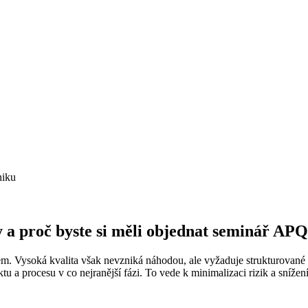
niku
y a proč byste si měli objednat seminář AP
lem. Vysoká kvalita však nevzniká náhodou, ale vyžaduje strukturova
tu a procesu v co nejranější fázi. To vede k minimalizaci rizik a sníže