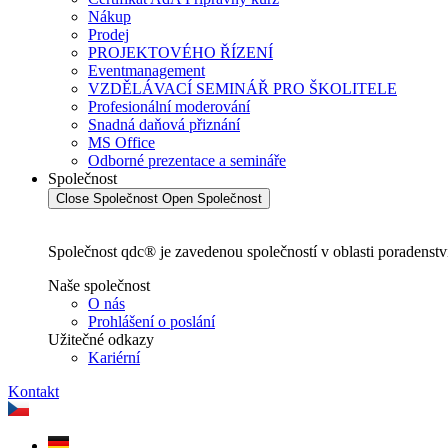
Nákup
Prodej
PROJEKTOVÉHO ŘÍZENÍ
Eventmanagement
VZDĚLÁVACÍ SEMINÁŘ PRO ŠKOLITELE
Profesionální moderování
Snadná daňová přiznání
MS Office
Odborné prezentace a semináře
Společnost
Close Společnost
Open Společnost
Společnost qdc® je zavedenou společností v oblasti poradenství
Naše společnost
O nás
Prohlášení o poslání
Užitečné odkazy
Kariérní
Kontakt