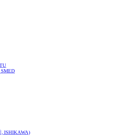
TU
 SMED
, ISHIKAWA)