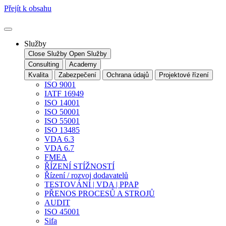
Přejít k obsahu
Služby
Close Služby
Open Služby
Consulting
Academy
Kvalita
Zabezpečení
Ochrana údajů
Projektové řízení
ISO 9001
IATF 16949
ISO 14001
ISO 50001
ISO 55001
ISO 13485
VDA 6.3
VDA 6.7
FMEA
ŘÍZENÍ STÍŽNOSTÍ
Řízení / rozvoj dodavatelů
TESTOVÁNÍ | VDA | PPAP
PŘENOS PROCESŮ A STROJŮ
AUDIT
ISO 45001
Sifa